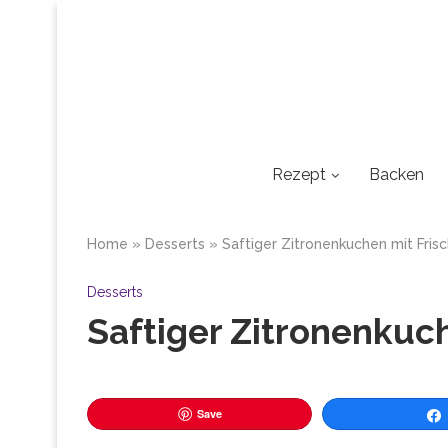
Rezept
Backen
Home
»
Desserts
»
Saftiger Zitronenkuchen mit Fris
Desserts
Saftiger Zitronenkuc
Save
Tei