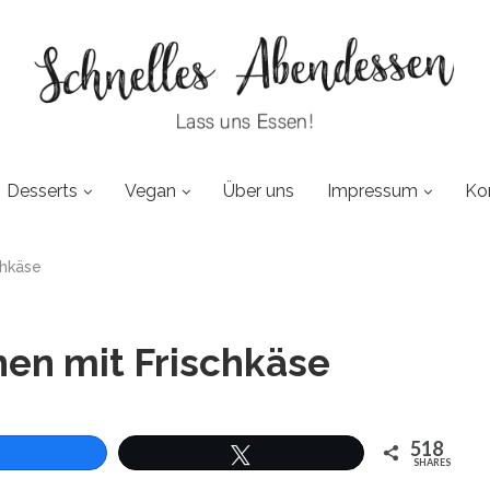
Desserts
Vegan
Über uns
Impressum
Ko
chkäse
hen mit Frischkäse
518
SHARES
len
Twittern