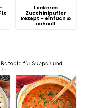
-
Leckeres
Fix
Zucchinipuffer
Rezept – einfach &
schnell
n Rezepte für Suppen und
ele.