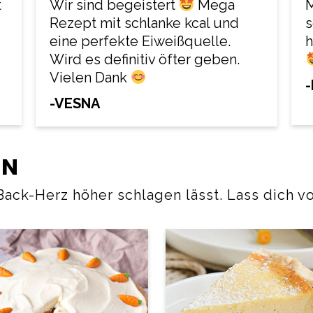
t
Wir sind begeistert
Mega
Rezept mit schlanke kcal und
s
eine perfekte Eiweißquelle.
h
Wird es definitiv öfter geben.
Vielen Dank
-
-VESNA
EN
 Back-Herz höher schlagen lässt. Lass dich 