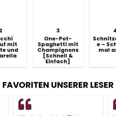
2
3
cchi
One-Pot-
Schnitz
uf mit
Spaghetti mit
e – Sc
te und
Champignons
mal a
arella
[Schnell &
Einfach]
FAVORITEN UNSERER LESER