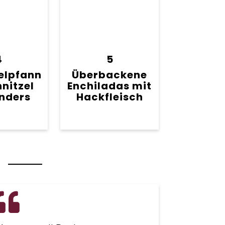
4
5
elpfann
Überbackene
hnitzel
Enchiladas mit
nders
Hackfleisch