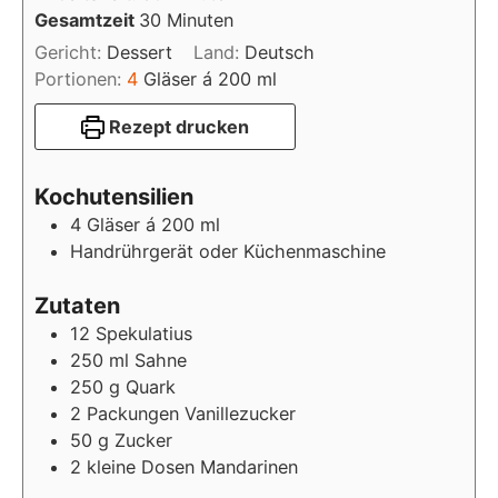
Minuten
Gesamtzeit
30
Minuten
Gericht:
Dessert
Land:
Deutsch
Portionen:
4
Gläser á 200 ml
Rezept drucken
Kochutensilien
4 Gläser á 200 ml
Handrührgerät oder Küchenmaschine
Zutaten
12
Spekulatius
250
ml Sahne
250
g Quark
2
Packungen Vanillezucker
50
g Zucker
2
kleine Dosen Mandarinen