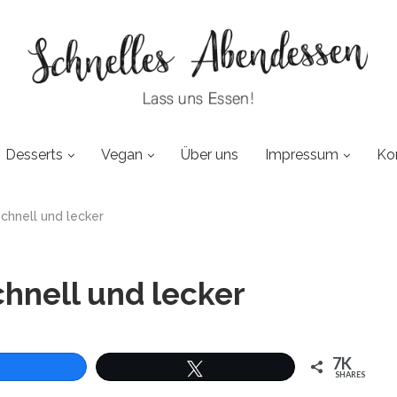
Desserts
Vegan
Über uns
Impressum
Ko
chnell und lecker
chnell und lecker
7K
SHARES
len
Twittern