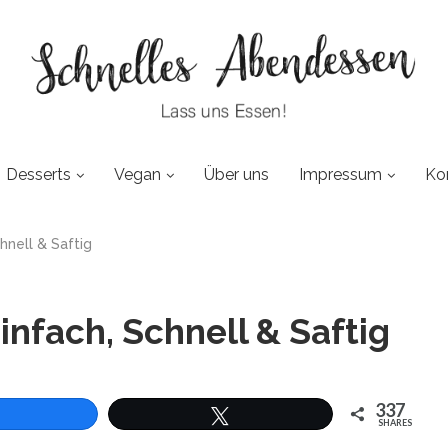
Desserts
Vegan
Über uns
Impressum
Ko
hnell & Saftig
nfach, Schnell & Saftig
337
SHARES
len
Twittern