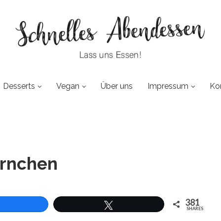
Desserts
Vegan
Über uns
Impressum
Ko
örnchen
381
SHARES
len
Twittern