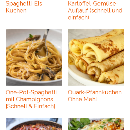
Spaghetti-Eis
Kartoffel-Gemüse-
Kuchen
Auflauf (schnell und
einfach)
One-Pot-Spaghetti
Quark-Pfannkuchen
mit Champignons
Ohne Mehl
[Schnell & Einfach]