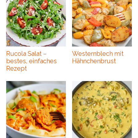
Rucola Salat –
Westernblech mit
bestes, einfaches
Hähnchenbrust
Rezept