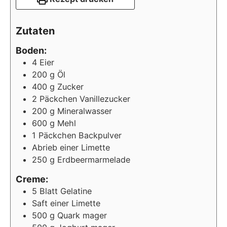
Zutaten
Boden:
4
Eier
200
g Öl
400
g Zucker
2
Päckchen Vanillezucker
200
g Mineralwasser
600
g Mehl
1
Päckchen Backpulver
Abrieb einer Limette
250
g Erdbeermarmelade
Creme:
5
Blatt Gelatine
Saft einer Limette
500
g Quark mager