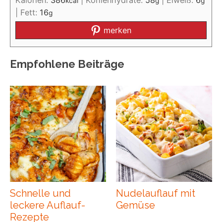
Kalorien:
386
|
Kohlenhydrate:
58
|
Eiweiß:
6
kcal
g
g
|
Fett:
16
g
merken
Empfohlene Beiträge
Schnelle und
Nudelauflauf mit
leckere Auflauf-
Gemüse
Rezepte