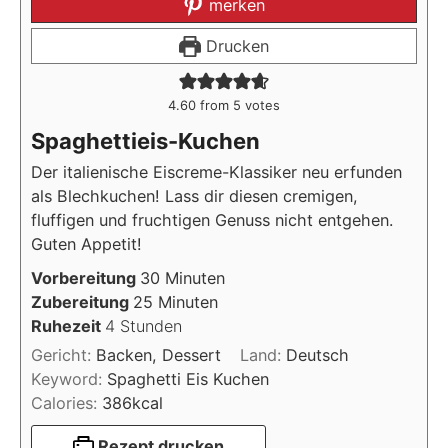
merken
Drucken
4.60
from
5
votes
Spaghettieis-Kuchen
Der italienische Eiscreme-Klassiker neu erfunden
als Blechkuchen! Lass dir diesen cremigen,
fluffigen und fruchtigen Genuss nicht entgehen.
Guten Appetit!
Minuten
Vorbereitung
30
Minuten
Minuten
Zubereitung
25
Minuten
Stunden
Ruhezeit
4
Stunden
Gericht:
Backen, Dessert
Land:
Deutsch
Keyword:
Spaghetti Eis Kuchen
Calories:
386
kcal
Rezept drucken