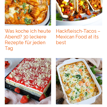
Was koche ich heute
Hackfleisch-Tacos –
Abend? 30 leckere
Mexican Food at its
Rezepte für jeden
best
Tag