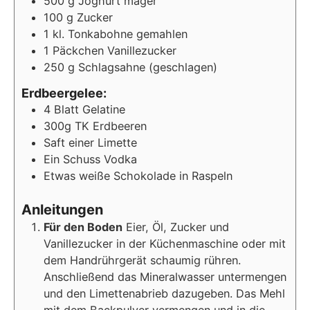
500
g Joghurt mager
100
g Zucker
1
kl. Tonkabohne gemahlen
1
Päckchen Vanillezucker
250
g Schlagsahne (geschlagen)
Erdbeergelee:
4
Blatt Gelatine
300g
TK Erdbeeren
Saft einer Limette
Ein Schuss Vodka
Etwas weiße Schokolade in Raspeln
Anleitungen
Für den Boden
Eier, Öl, Zucker und
Vanillezucker in der Küchenmaschine oder mit
dem Handrührgerät schaumig rühren.
Anschließend das Mineralwasser untermengen
und den Limettenabrieb dazugeben. Das Mehl