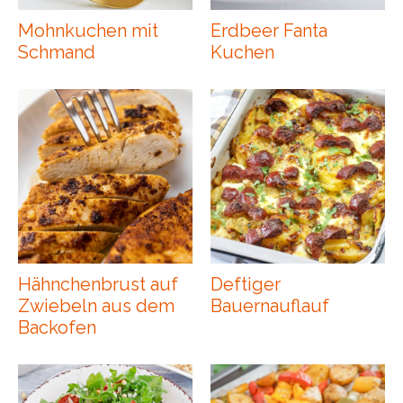
Mohnkuchen mit
Erdbeer Fanta
Schmand
Kuchen
Hähnchenbrust auf
Deftiger
Zwiebeln aus dem
Bauernauflauf
Backofen