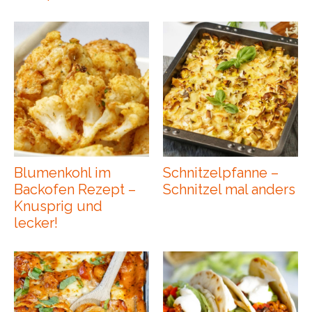
Blumenkohl im
Schnitzelpfanne –
Backofen Rezept –
Schnitzel mal anders
Knusprig und
lecker!