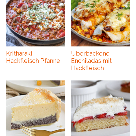
Kritharaki
Überbackene
Hackfleisch Pfanne
Enchiladas mit
Hackfleisch