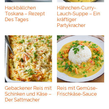
Hackbällchen
Hähnchen-Curry-
Toskana – Rezept
Lauch-Suppe – Ein
Des Tages
kräftiger
Partykracher
Gebackener Reis mit
Reis mit Gemüse-
Schinken und Käse –
Frischkäse-Sauce
Der Sattmacher