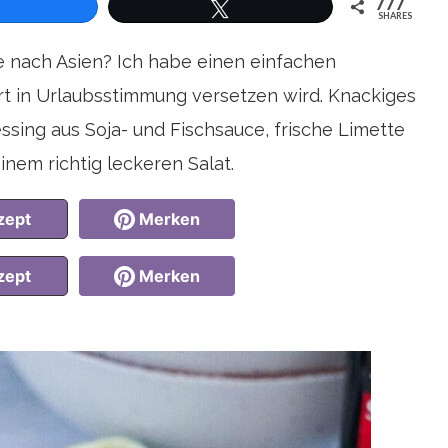
777
SHARES
len
Twittern
e nach Asien? Ich habe einen einfachen
rt in Urlaubsstimmung versetzen wird. Knackiges
sing aus Soja- und Fischsauce, frische Limette
nem richtig leckeren Salat.
zept
Merken
zept
Merken