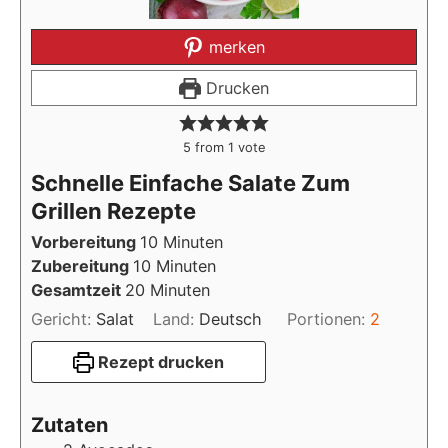
merken
Drucken
5
from 1 vote
Schnelle Einfache Salate Zum
Grillen Rezepte
Minuten
Vorbereitung
10
Minuten
Minuten
Zubereitung
10
Minuten
Minuten
Gesamtzeit
20
Minuten
Gericht:
Salat
Land:
Deutsch
Portionen:
2
Rezept drucken
Zutaten