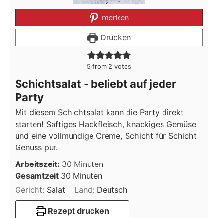
merken
Drucken
5
from
2
votes
Schichtsalat - beliebt auf jeder
Party
Mit diesem Schichtsalat kann die Party direkt
starten! Saftiges Hackfleisch, knackiges Gemüse
und eine vollmundige Creme, Schicht für Schicht
Genuss pur.
Minuten
Arbeitszeit:
30
Minuten
Minuten
Gesamtzeit
30
Minuten
Gericht:
Salat
Land:
Deutsch
Rezept drucken