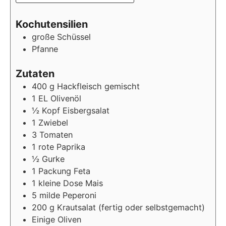
Kochutensilien
große Schüssel
Pfanne
Zutaten
400
g Hackfleisch gemischt
1
EL Olivenöl
½
Kopf Eisbergsalat
1
Zwiebel
3
Tomaten
1
rote Paprika
½
Gurke
1
Packung Feta
1
kleine Dose Mais
5
milde Peperoni
200
g Krautsalat (fertig oder selbstgemacht)
Einige Oliven