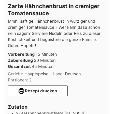
Zarte Hähnchenbrust in cremiger
Tomatensauce
Mmh, saftige Hähnchenbrust in würziger und
cremiger Tomatensauce - Wer kann dazu schon
nein sagen? Serviere Nudeln oder Reis zu dieser
Köstlichkeit und begeistere die ganze Familie.
Guten Appetit!
Minuten
Vorbereitung
15
Minuten
Minuten
Zubereitung
30
Minuten
Minuten
Gesamtzeit
45
Minuten
Gericht:
Hauptspeise
Land:
Deutsch
Portionen:
2
Rezept drucken
Zutaten
2-3
Hähnchenbrustfilets (ca. 500 g)