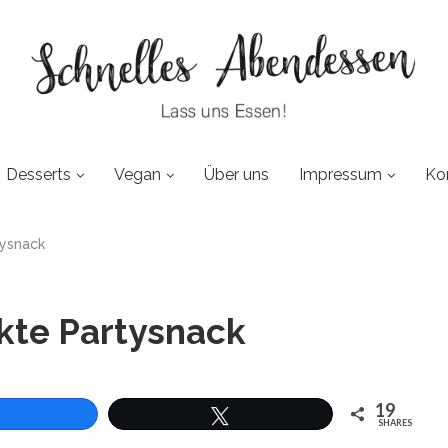
Desserts
Vegan
Über uns
Impressum
Ko
tysnack
ekte Partysnack
19
SHARES
len
Twittern