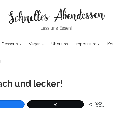
Desserts
Vegan
Über uns
Impressum
Ko
!
fach und lecker!
582
SHARES
len
Twittern