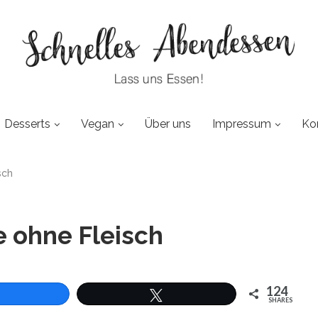
Desserts
Vegan
Über uns
Impressum
Ko
sch
e ohne Fleisch
124
SHARES
len
Twittern