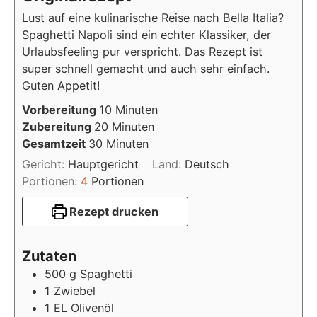
Lust auf eine kulinarische Reise nach Bella Italia?
Spaghetti Napoli sind ein echter Klassiker, der
Urlaubsfeeling pur verspricht. Das Rezept ist
super schnell gemacht und auch sehr einfach.
Guten Appetit!
Minuten
Vorbereitung
10
Minuten
Minuten
Zubereitung
20
Minuten
Minuten
Gesamtzeit
30
Minuten
Gericht:
Hauptgericht
Land:
Deutsch
Portionen:
4
Portionen
Rezept drucken
Zutaten
500
g
Spaghetti
1
Zwiebel
1
EL
Olivenöl